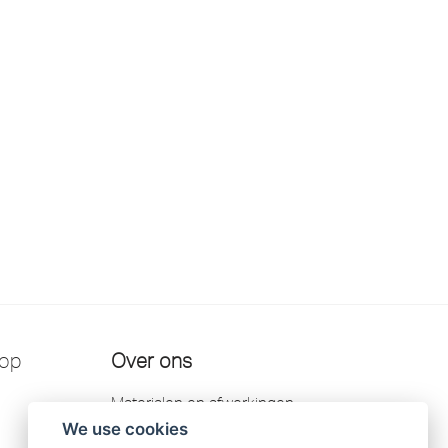
 op
Over ons
Materialen en afwerkingen
We use cookies
Kontakt