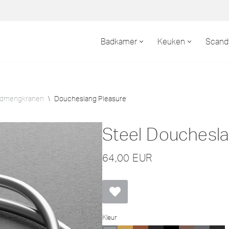
Badkamer
Keuken
Scand
admengkranen
\
Doucheslang Pleasure
Steel Douchesla
64,00
EUR
Kleur