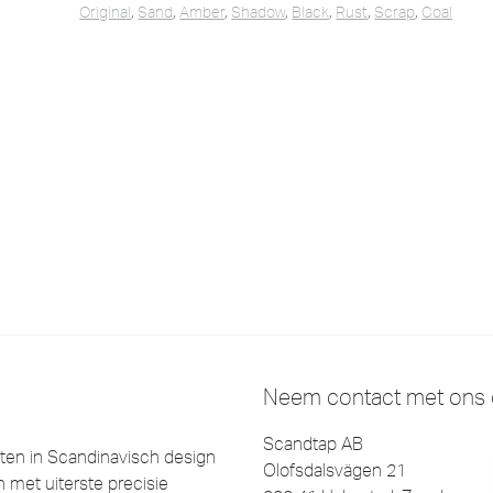
Original
,
Sand
,
Amber
,
Shadow
,
Black
,
Rust
,
Scrap
,
Coal
Neem contact met ons
Scandtap AB
en in Scandinavisch design
Olofsdalsvägen 21
 met uiterste precisie