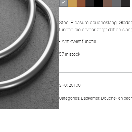
Steel Pleasure doucheslang. Gladd
functie die ervoor zorgt dat de slang
• Anti-twist functie
57 in stock
SKU:
20100
Categories:
Badkamer
,
Douche- en bad