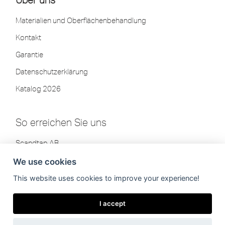
Materialien und Oberflächenbehandlung
Kontakt
Garantie
Datenschutzerklärung
Katalog 2026
So erreichen Sie uns
Scandtap AB
Olofsdalsvägen 21
We use cookies
302 41 Halmstad, Schweden
This website uses cookies to improve your experience!
Tel: +46 35-260 75 80
info[at]scandtap.com
I accept
Werktage:
08:00–16:30