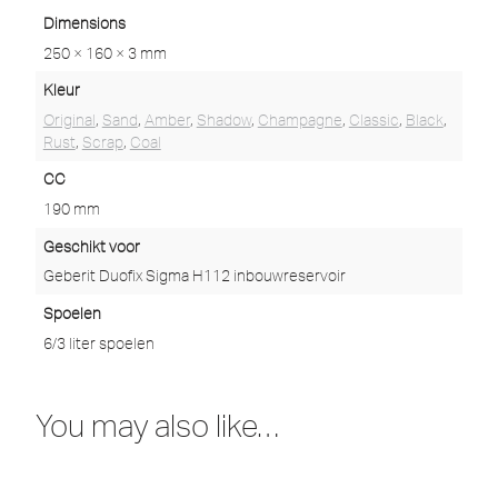
Dimensions
250 × 160 × 3 mm
Kleur
Original
,
Sand
,
Amber
,
Shadow
,
Champagne
,
Classic
,
Black
,
Rust
,
Scrap
,
Coal
CC
190 mm
Geschikt voor
Geberit Duofix Sigma H112 inbouwreservoir
Spoelen
6/3 liter spoelen
You may also like…