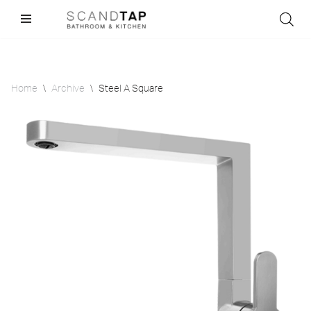
Skip
to
content
Home
\
Archive
\
Steel A Square
Sale!