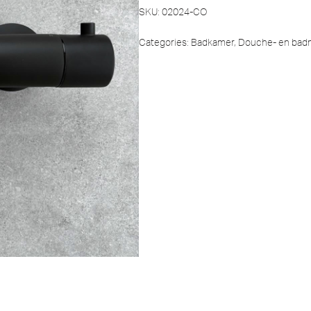
SKU:
02024-CO
Categories:
Badkamer
,
Douche- en bad