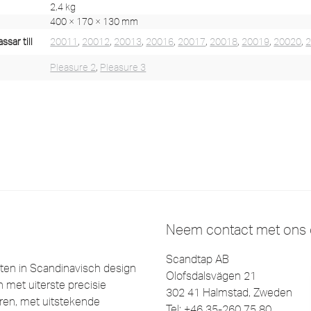
2,4 kg
400 × 170 × 130 mm
sar till
20011
,
20012
,
20013
,
20016
,
20017
,
20018
,
20019
,
20020
,
Pleasure 2
,
Pleasure 3
Neem contact met ons
Scandtap AB
en in Scandinavisch design
Olofsdalsvägen 21
 met uiterste precisie
302 41 Halmstad, Zweden
eëren, met uitstekende
Tel: +46 35-260 75 80