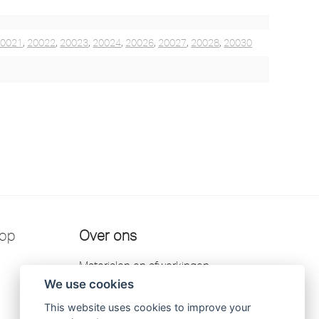
20021
,
20022
,
20023
,
20024
,
20026
,
20027
,
20028
,
20030
 op
Over ons
Materialen en afwerkingen
We use cookies
Kontakt
This website uses cookies to improve your
Garantie