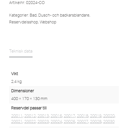
Artikelnr:
02024-CO
Kategorier:
Bad
,
Dusch- och badkarsblandare
,
Reservdelsshop
,
Webshop
Teknisk data
Vikt
2,4 kg
Dimensioner
400 × 170 × 130 mm
Reservdel passar till
20011
,
20012
,
20013
,
20016
,
20017
,
20018
,
20019
,
20020
,
20021
,
20022
,
20023
,
20024
,
20026
,
20027
,
20028
,
20030