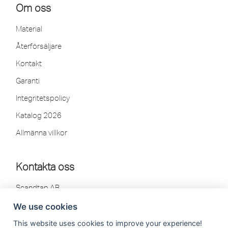
Om oss
Material
Återförsäljare
Kontakt
Garanti
Integritetspolicy
Katalog 2026
Allmänna villkor
Kontakta oss
Scandtap AB
Olofsdalsvägen 21
We use cookies
302 41 Halmstad, Sweden
This website uses cookies to improve your experience!
Tel: 035-260 75 80