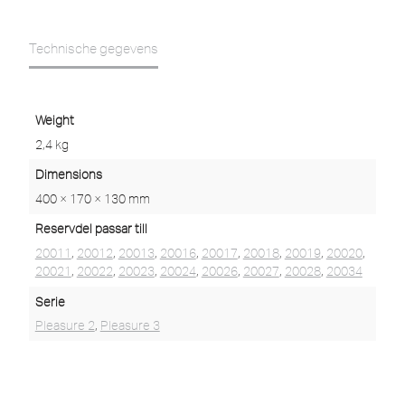
Technische gegevens
Weight
2,4 kg
Dimensions
400 × 170 × 130 mm
Reservdel passar till
20011
,
20012
,
20013
,
20016
,
20017
,
20018
,
20019
,
20020
,
20021
,
20022
,
20023
,
20024
,
20026
,
20027
,
20028
,
20034
Serie
Pleasure 2
,
Pleasure 3