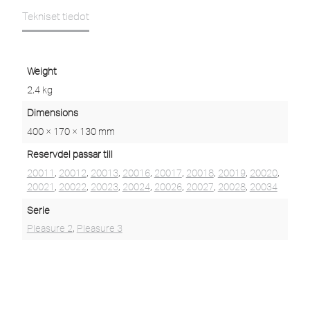
Tekniset tiedot
Weight
2,4 kg
Dimensions
400 × 170 × 130 mm
Reservdel passar till
20011
,
20012
,
20013
,
20016
,
20017
,
20018
,
20019
,
20020
,
20021
,
20022
,
20023
,
20024
,
20026
,
20027
,
20028
,
20034
Serie
Pleasure 2
,
Pleasure 3