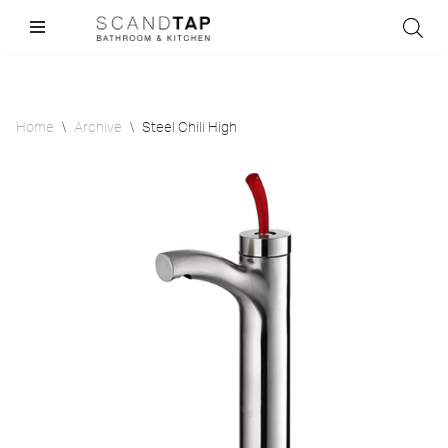
Skip
to
content
Home
\
Archive
\
Steel Chili High
Sale!