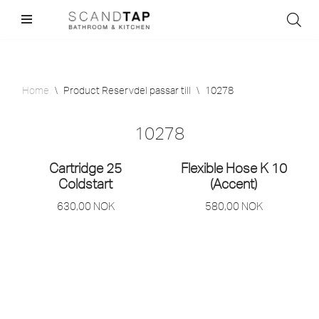
Skip
to
content
Home
\
Product Reservdel passar till
\
10278
10278
Cartridge 25
Flexible Hose K 10
Coldstart
(Accent)
630,00
NOK
580,00
NOK