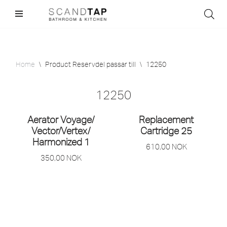
Skip
to
content
Home
\
Product Reservdel passar till
\
12250
12250
Aerator Voyage/
Replacement
Vector/
Vertex/
Cartridge 25
Harmonized 1
610,00
NOK
350,00
NOK