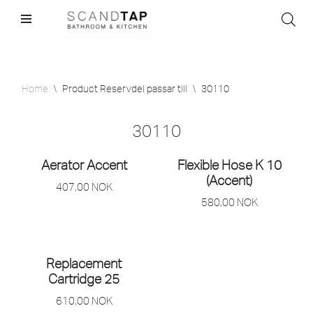
Skip
to
content
Home
\
Product Reservdel passar till
\
30110
30110
Aerator Accent
Flexible Hose K 10
(Accent)
407,00
NOK
580,00
NOK
Replacement
Cartridge 25
610,00
NOK