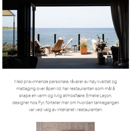
Med prisvinnende personale, råvarer av høy kvalitet og
matlaging over åpen ild, har restauranten som mål å
skape en varm og livlig atmosfære. Emelie Leijon,
designer hos Fyr, forteller mer om hvordan tankegangen
var ved valg av interiøret i restauranten.