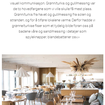
visuell kommunikasjon. Grønn/turkis og gull/messing var
de to hovedfargene som vi ville skulle få mest plass.
Grønn/turkis fra havet og gull/messing fra solen og
stranden, og for å tilføre lokalene varme. Derfor hadde vi
grønne/turkise fliser som et tydelig bilde foran oss på
badene våre og sand/messing i detaljer som
spyleknapper, blandebatterier osv.»