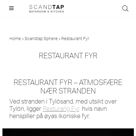
Skip
to
content
Home
»
Scandtap Sphere
»
Restaurant Fyr
RESTAURANT FYR
RESTAURANT FYR – ATMOSFÆRE
NÆR STRANDEN
Ved stranden i Tylösand, med utsikt over
Tylön, ligger
Resturang Fyr,
hvis navn
henspiller på øyas ikoniske fyr.