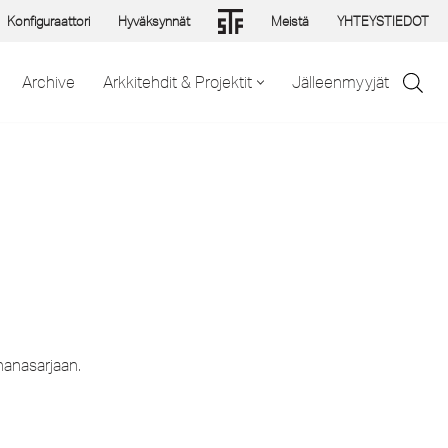
Konfiguraattori
Hyväksynnät
Meistä
YHTEYSTIEDOT
Archive
Arkkitehdit & Projektit
Jälleenmyyjät
öhanasarjaan.