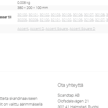
0,008 kg
380 × 200 × 100 mm
30100
,
30101
,
30102
,
30103
,
30105
,
30106
,
30107
,
30108
,
sar till
30205
,
30209
,
32100
,
32101
,
32102
,
32105
,
32106
,
32107
,
Accent
,
Accent D
,
Accent Square
,
Accent Square D
Ota yhteyttä
Scandtap AB
tteita skandinaaviseen
Olofsdalsvägen 21
it on valittu äärimmäisellä
302 41 Halmstad, Ruotsi