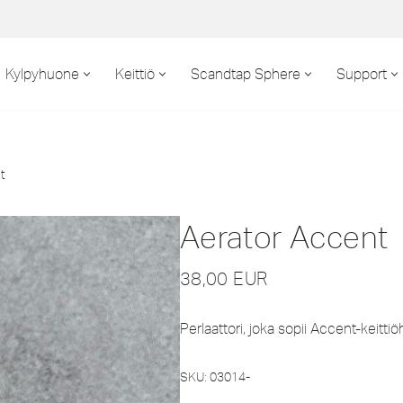
Kylpyhuone
Keittiö
Scandtap Sphere
Support
t
Aerator Accent
38,00
EUR
Perlaattori, joka sopii Accent-keitti
SKU:
03014-