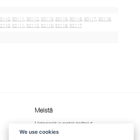
30110
,
30111
,
30112
,
30113
,
30115
,
30116
,
30117
,
30118
,
32110
,
32111
,
32112
,
32115
,
32116
,
32117
Meistä
Materiaalit ja pintakäsittelyt
We use cookies
Jälleenmyyjät