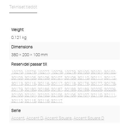
Tekniset tiedot
Weight
0,121 kg
Dimensions
380 × 200 × 100 mm
Reservdel passar till
10270
,
10276
,
10277
,
10278
,
10279
,
30100
,
30101
,
30102
,
30103
,
30105
,
30106
,
30107
,
30108
,
30110
,
30111
,
30112
,
30113
,
30115
,
30116
,
30117
,
30118
,
30176
,
30177
,
30178
,
30179
,
30180
,
30186
,
30187
,
30188
,
30189
,
30205
,
30209
,
32100
,
32101
,
32102
,
32105
,
32106
,
32107
,
32110
,
32111
,
32112
,
32115
,
32116
,
32117
Serie
Accent
,
Accent D
,
Accent Square
,
Accent Square D