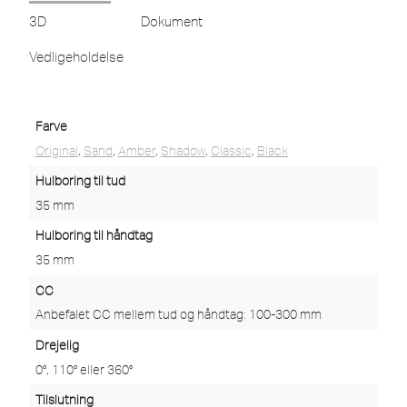
3D
Dokument
Vedligeholdelse
Farve
Original
,
Sand
,
Amber
,
Shadow
,
Classic
,
Black
Hulboring til tud
35 mm
Hulboring til håndtag
35 mm
CC
Anbefalet CC mellem tud og håndtag: 100-300 mm
Drejelig
0°, 110° eller 360°
Tilslutning