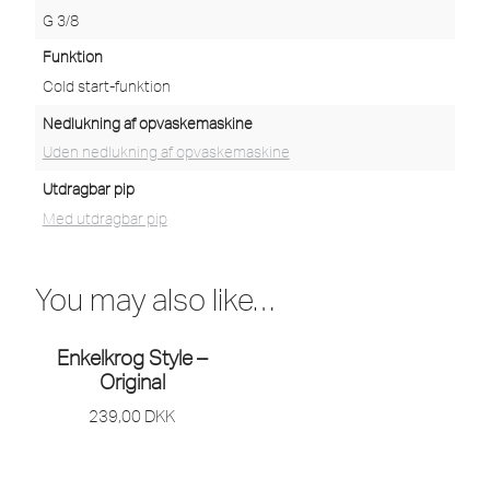
G 3/8
Funktion
Cold start-funktion
Nedlukning af opvaskemaskine
Uden nedlukning af opvaskemaskine
Utdragbar pip
Med utdragbar pip
You may also like…
Enkelkrog Style –
Original
239,00
DKK