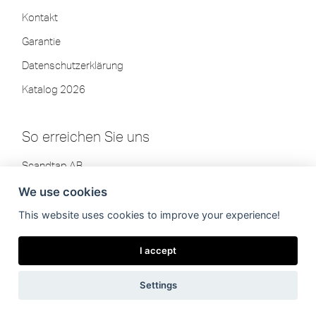
Kontakt
Garantie
Datenschutzerklärung
Katalog 2026
So erreichen Sie uns
Scandtap AB
Olofsdalsvägen 21
We use cookies
302 41 Halmstad, Schweden
This website uses cookies to improve your experience!
Tel: +46 35-260 75 80
info[at]scandtap.com
I accept
Werktage:
08:00–16:30
Mittagspause:
12:00–12:30
Settings