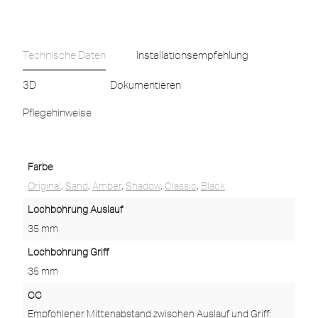
Technische Daten
Installationsempfehlung
3D
Dokumentieren
Pflegehinweise
Farbe
Original
,
Sand
,
Amber
,
Shadow
,
Classic
,
Black
Lochbohrung Auslauf
35 mm
Lochbohrung Griff
35 mm
CC
Empfohlener Mittenabstand zwischen Auslauf und Griff: