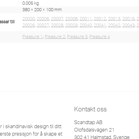
0,005 kg
380 × 200 × 100 mm
20000
,
20006
,
20007
,
20008
,
20011
,
20012
,
20013
,
20016
,
sar till
20026
,
20027
,
20028
,
20029
,
20040
,
20041
,
20042
,
20043
,
Pleasure 1
,
Pleasure 2
,
Pleasure 3
,
Pleasure 4
Kontakt oss
Scandtap AB
 skandinavisk design til ditt
Olofsdalsvägen 21
erste presisjon for å skape et
302 41 Halmstad, Sverige