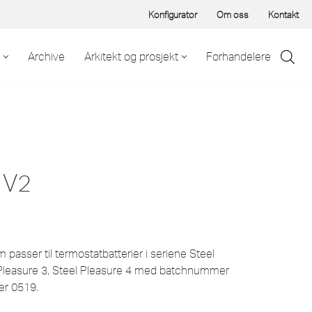
Konfigurator
Om oss
Kontakt
Archive
Arkitekt og prosjekt
Forhandelere
l V2
 passer til termostatbatterier i seriene Steel
l Pleasure 3, Steel Pleasure 4 med batchnummer
ter 0519.