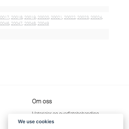
20017
,
20018
,
20019
,
20020
,
20021
,
20022
,
20023
,
20024
,
20046
,
20047
,
20048
,
20049
Om oss
Materialer og overflatebehandling
We use cookies
Forhandelere