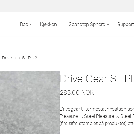
Bad
Kjøkken
Scandtap Sphere
Support
Drive gear Stl Pl v2
Drive Gear Stl P
283,00
NOK
Drivegear til termostatinnsatsen som
Pleasure 1, Steel Pleasure 2, Stee
(fire sifre stemplet på produktet) et