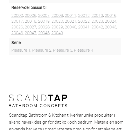
Reservdel passar till
20000
,
20006
,
20007
,
20008
,
20011
,
20012
,
20013
,
20016
,
20017
,
20018
,
20019
,
20020
,
20021
,
20022
,
20023
,
20024
,
20026
,
20027
,
20028
,
20029
,
20040
,
20041
,
20042
,
20043
,
20046
,
20047
,
20048
,
20049
Serie
Pleasure 1
,
Pleasure 2
,
Pleasure 3
,
Pleasure 4
Scandtap Bathroom & Kitchen tillverkar unika produkter i
skandinavisk design för ditt kök och badrum. Materialen som
används har valts ut med yttersta precision för att skapa ett