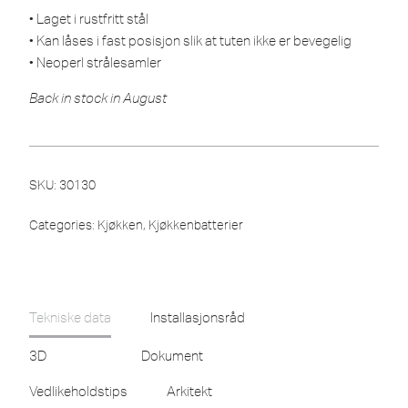
• Laget i rustfritt stål
• Kan låses i fast posisjon slik at tuten ikke er bevegelig
• Neoperl strålesamler
Back in stock in August
SKU:
30130
Categories:
Kjøkken
,
Kjøkkenbatterier
Tekniske data
Installasjonsråd
3D
Dokument
Vedlikeholdstips
Arkitekt