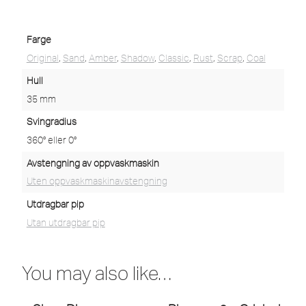
Farge
Original
,
Sand
,
Amber
,
Shadow
,
Classic
,
Rust
,
Scrap
,
Coal
Hull
35 mm
Svingradius
360° eller 0°
Avstengning av oppvaskmaskin
Uten oppvaskmaskinavstengning
Utdragbar pip
Utan utdragbar pip
You may also like…