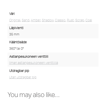
Väri
Original
,
Sand
,
Amber
,
Shadow
,
Classic
,
Rust
,
Scrap
,
Coal
Läpivienti
35 mm
Kääntösäde
360° tai 0°
Astianpesukoneen venttiili
Ilman astianpesukoneen venttiiliä
Utdragbar pip
Utan utdragbar pip
You may also like…