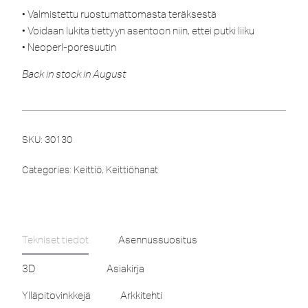
• Valmistettu ruostumattomasta teräksestä
• Voidaan lukita tiettyyn asentoon niin, ettei putki liiku
• Neoperl-poresuutin
Back in stock in August
SKU:
30130
Categories:
Keittiö
,
Keittiöhanat
Tekniset tiedot
Asennussuositus
3D
Asiakirja
Ylläpitovinkkejä
Arkkitehti