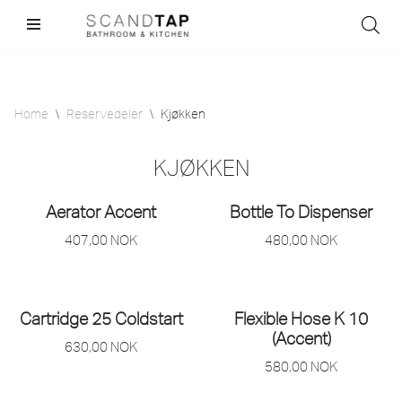
Skip
to
content
Home
\
Reservedeler
\
Kjøkken
KJØKKEN
Aerator Accent
Bottle To Dispenser
407,00
NOK
480,00
NOK
Cartridge 25 Coldstart
Flexible Hose K 10
(Accent)
630,00
NOK
580,00
NOK