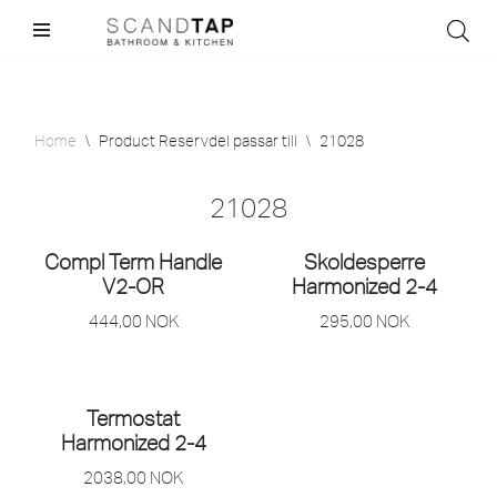
Skip
to
content
Home
\
Product Reservdel passar till
\
21028
21028
Compl Term Handle
Skoldesperre
V2-OR
Harmonized 2-4
444,00
NOK
295,00
NOK
Termostat
Harmonized 2-4
2038,00
NOK