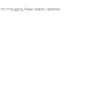
i for innbygging
,
Reservedeler
,
Webshop