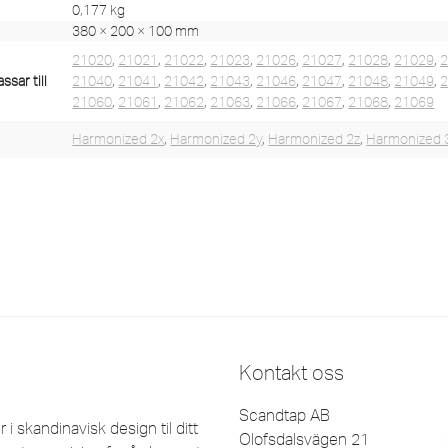
0,177 kg
380 × 200 × 100 mm
21020
,
21021
,
21022
,
21023
,
21026
,
21027
,
21028
,
21029
,
sar till
21040
,
21041
,
21042
,
21043
,
21046
,
21047
,
21048
,
21049
,
21060
,
21061
,
21062
,
21063
,
21066
,
21067
,
21068
,
21069
Harmonized 2x
,
Harmonized 2y
,
Harmonized 2z
,
Harmonized 
Kontakt oss
Scandtap AB
 skandinavisk design til ditt
Olofsdalsvägen 21