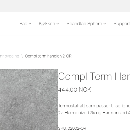
Bad
Kjøkken
Scandtap Sphere
Support
 innbygging
\
Compl term handle v2-OR
Compl Term Ha
444,00
NOK
Termostatratt som passer til serie
2z, Harmonized 3x og Harmonized 4
SKU:
02002-OR