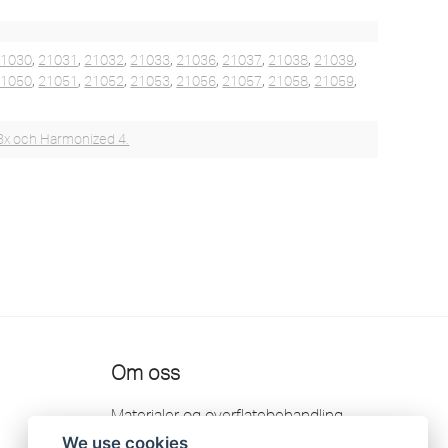
21030
,
21031
,
21032
,
21033
,
21036
,
21037
,
21038
,
21039
,
21050
,
21051
,
21052
,
21053
,
21056
,
21057
,
21058
,
21059
,
3x och Harmonized 4.
Om oss
Materialer og overflatebehandling
We use cookies