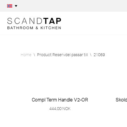
Skip
to
content
Home
\
Product Reservdel passar till
\
21069
Compl Term Handle V2-OR
Skol
444,00
NOK