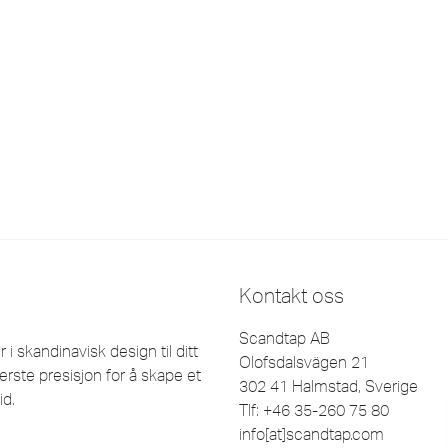
Kontakt oss
Scandtap AB
 skandinavisk design til ditt
Olofsdalsvägen 21
erste presisjon for å skape et
302 41 Halmstad, Sverige
id.
Tlf: +46 35-260 75 80
info[at]scandtap.com