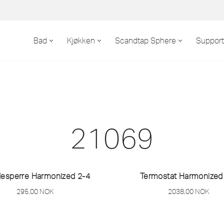
Bad
Kjøkken
Scandtap Sphere
Support
21069
desperre Harmonized 2-4
Termostat Harmonized
295,00
NOK
2038,00
NOK