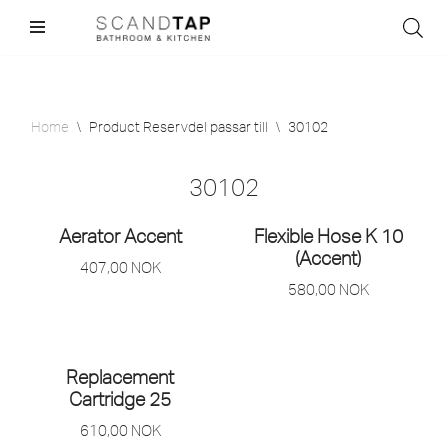
Skip
to
content
Home
\
Product Reservdel passar till
\
30102
30102
Aerator Accent
Flexible Hose K 10
(Accent)
407,00
NOK
580,00
NOK
Replacement
Cartridge 25
610,00
NOK