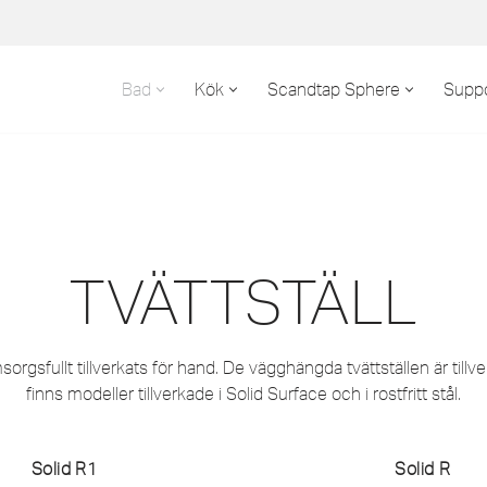
Bad
Kök
Scandtap Sphere
Suppo
TVÄTTSTÄLL
gsfullt tillverkats för hand. De vägghängda tvättställen är tillve
finns modeller tillverkade i Solid Surface och i rostfritt stål.
Solid R1
Solid R