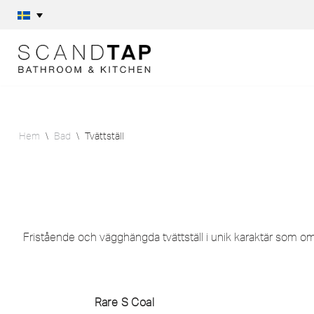
Hoppa
till
innehåll
Hem
\
Bad
\
Tvättställ
Fristående och vägghängda tvättställ i unik karaktär som omsor
Rare S Coal