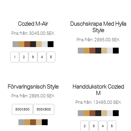
Cozied M-Air
Duschskrapa Med Hylla
Style
Pris från:
3045,00
SEK
Pris från:
2995,00
SEK
1
2
3
4
5
Förvaringsnisch Style
Handdukstork Cozied
M
Pris från:
2895,00
SEK
Pris från:
13495,00
SEK
300X300
300X600
2
3
4
5