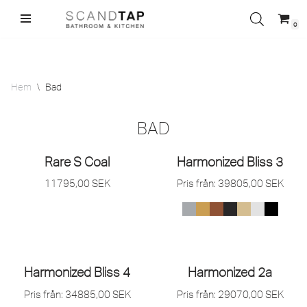
0
Hoppa
till
innehåll
Hem
\
Bad
BAD
Rare S Coal
Harmonized Bliss 3
11795,00
SEK
Pris från:
39805,00
SEK
Harmonized Bliss 4
Harmonized 2a
Pris från:
34885,00
SEK
Pris från:
29070,00
SEK