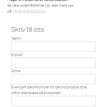
Se våra underhållsfilmer
här
,
eller maila oss
på
info[at]scandtap.com
.
Skriv till oss
Namn
*
E-post
*
Ämne
Eventuellt batchnummer för berörd produkt (fyra
siffror stämplade på produkten)