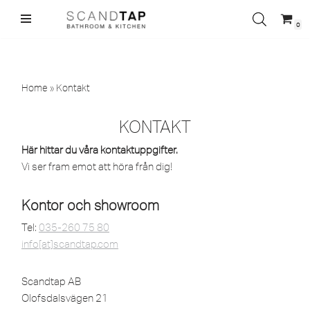
0
Hoppa
till
innehåll
Home
»
Kontakt
KONTAKT
Här hittar du våra kontaktuppgifter.
Vi ser fram emot att höra från dig!
Kontor och showroom
Tel:
035-260 75 80
info[at]scandtap.com
Scandtap AB
Olofsdalsvägen 21