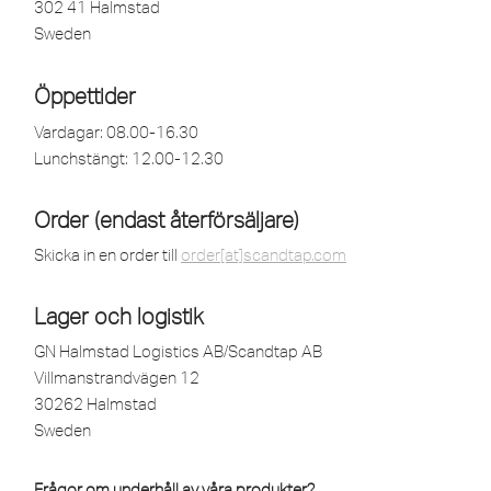
302 41 Halmstad
Sweden
Öppettider
Vardagar: 08.00-16.30
Lunchstängt: 12.00-12.30
Order (endast återförsäljare)
Skicka in en order till
order[at]scandtap.com
Lager och logistik
GN Halmstad Logistics AB/Scandtap AB
Villmanstrandvägen 12
30262 Halmstad
Sweden
Frågor om underhåll av våra produkter?