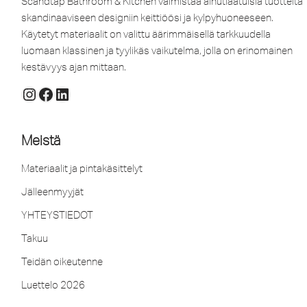
Scandtap Bathroom & Kitchen valmistaa ainutlaatuisia tuotteita
skandinaaviseen designiin keittiöösi ja kylpyhuoneeseen.
Käytetyt materiaalit on valittu äärimmäisellä tarkkuudella
luomaan klassinen ja tyylikäs vaikutelma, jolla on erinomainen
kestävyys ajan mittaan.
Meistä
Materiaalit ja pintakäsittelyt
Jälleenmyyjät
YHTEYSTIEDOT
Takuu
Teidän oikeutenne
Luettelo 2026