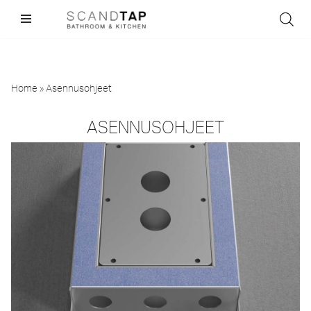
Skip
to
content
Home
»
Asennusohjeet
ASENNUSOHJEET