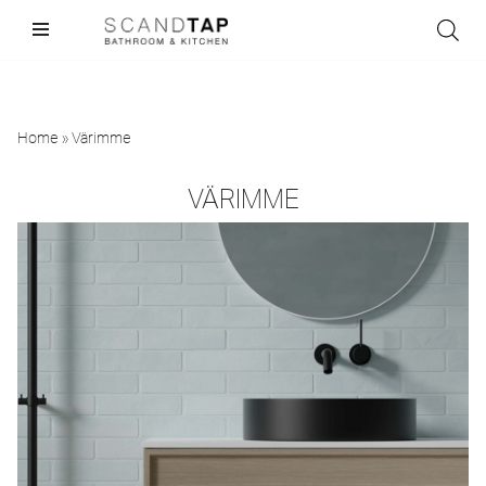
Skip
to
content
Home
»
Värimme
VÄRIMME