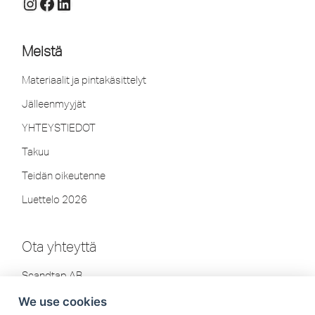
Meistä
Materiaalit ja pintakäsittelyt
Jälleenmyyjät
YHTEYSTIEDOT
Takuu
Teidän oikeutenne
Luettelo 2026
Ota yhteyttä
Scandtap AB
Olofsdalsvägen 21
We use cookies
302 41 Halmstad, Ruotsi