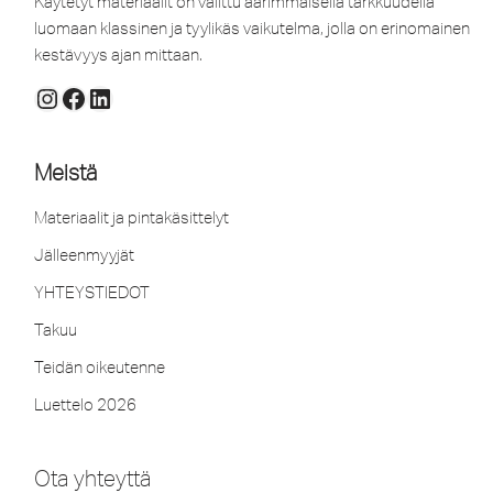
Käytetyt materiaalit on valittu äärimmäisellä tarkkuudella
luomaan klassinen ja tyylikäs vaikutelma, jolla on erinomainen
kestävyys ajan mittaan.
Meistä
Materiaalit ja pintakäsittelyt
Jälleenmyyjät
YHTEYSTIEDOT
Takuu
Teidän oikeutenne
Luettelo 2026
Ota yhteyttä