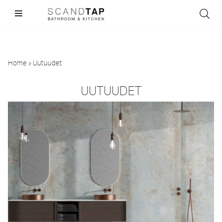
Skip
to
content
Home
»
Uutuudet
UUTUUDET