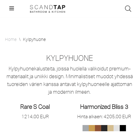
Skip
to
content
Home
\
Kylpyhuone
KYLPYHUONE
Kylpyhuonekalusteita, joissa huolella valikoidut premium-
materiaalit ja uniikki design. Minimalistiset muodot yhdessä
tuoreiden värien kanssa antavat kylpyhuoneelle ajattoman
ja modernin ilmeen.
Rare S Coal
Harmonized Bliss 3
1214,00
EUR
Hinta alkaen:
4205,00
EUR