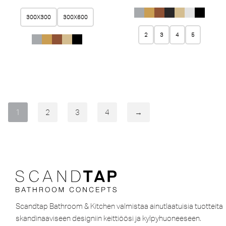
300X300
300X600
2
3
4
5
1
2
3
4
→
Scandtap Bathroom & Kitchen valmistaa ainutlaatuisia tuotteita
skandinaaviseen designiin keittiöösi ja kylpyhuoneeseen.