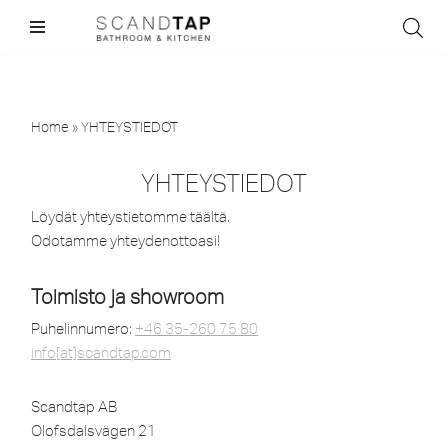
Skip
to
content
Home
»
YHTEYSTIEDOT
YHTEYSTIEDOT
Löydät yhteystietomme täältä.
Odotamme yhteydenottoasi!
Toimisto ja showroom
Puhelinnumero:
+46 35-260 75 80
info[at]scandtap.com
Scandtap AB
Olofsdalsvägen 21