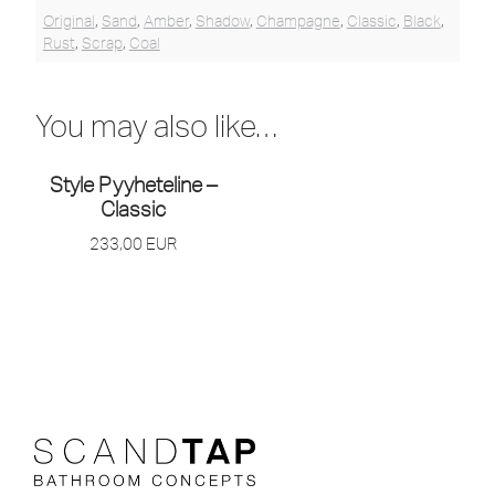
Original
,
Sand
,
Amber
,
Shadow
,
Champagne
,
Classic
,
Black
,
Rust
,
Scrap
,
Coal
You may also like…
Style Pyyheteline –
Classic
233,00
EUR