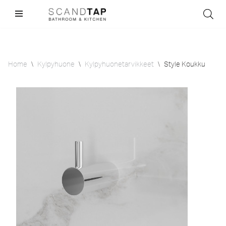
Skip
to
content
Home
\
Kylpyhuone
\
Kylpyhuonetarvikkeet
\
Style Koukku