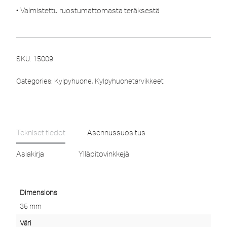
• Valmistettu ruostumattomasta teräksestä
SKU:
15009
Categories:
Kylpyhuone
,
Kylpyhuonetarvikkeet
Tekniset tiedot
Asennussuositus
Asiakirja
Ylläpitovinkkejä
Dimensions
35 mm
Väri