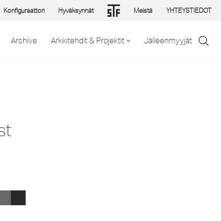
Konfiguraattori
Hyväksynnät
Meistä
YHTEYSTIEDOT
Archive
Arkkitehdit & Projektit
Jälleenmyyjät
st