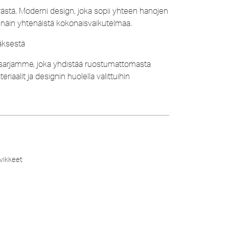
stä. Moderni design, joka sopii yhteen hanojen
 näin yhtenäistä kokonaisvaikutelmaa.
äksestä
esarjamme, joka yhdistää ruostumattomasta
aalit ja designin huolella valittuihin
vikkeet