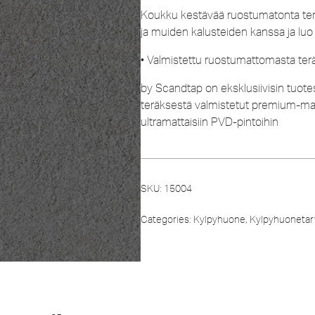
Koukku kestävää ruostumatonta terä
ja muiden kalusteiden kanssa ja luo
• Valmistettu ruostumattomasta ter
by Scandtap on eksklusiivisin tuot
teräksestä valmistetut premium-materi
ultramattaisiin PVD-pintoihin
SKU:
15004
Categories:
Kylpyhuone
,
Kylpyhuonetar