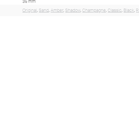
35 mm
Original
,
Sand
,
Amber
,
Shadow
,
Champagne
,
Classic
,
Black
,
R