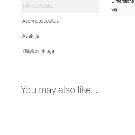
Dimensions
Tekniset tiedot
Väri
Asennussuositus
Asiakirja
Ylläpitovinkkejä
You may also like…