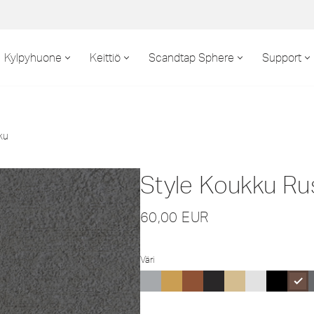
Kylpyhuone
Keittiö
Scandtap Sphere
Support
ku
Style Koukku Ru
60,00
EUR
Väri