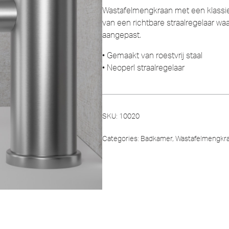
Wastafelmengkraan met een klassie
van een richtbare straalregelaar w
aangepast.
• Gemaakt van roestvrij staal
• Neoperl straalregelaar
SKU:
10020
Categories:
Badkamer
,
Wastafelmengkr