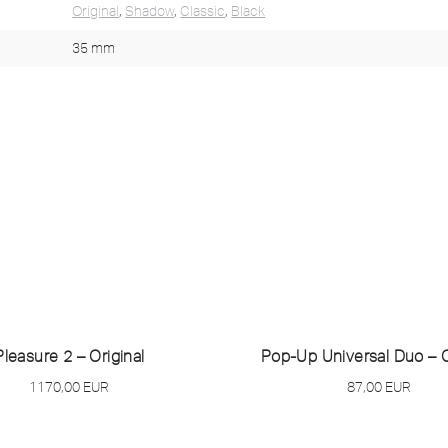
Original
,
Shadow
,
Classic
,
Black
35 mm
Pleasure 2 – Original
Pop-Up Universal Duo – O
1170,00
EUR
87,00
EUR