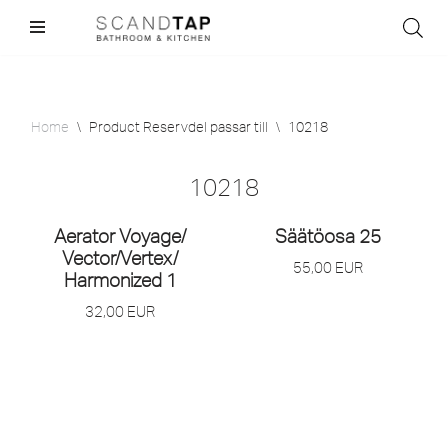
Skip
to
content
Home
\
Product Reservdel passar till
\
10218
10218
Aerator Voyage/
Säätöosa 25
Vector/
Vertex/
55,00
EUR
Harmonized 1
32,00
EUR