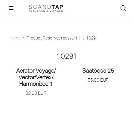
Skip
to
content
Home
\
Product Reservdel passar till
\
10291
10291
Aerator Voyage/
Säätöosa 25
Vector/
Vertex/
55,00
EUR
Harmonized 1
32,00
EUR