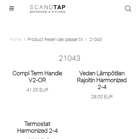
Skip
to
content
Home
\
Product Reservdel passar till
\
21043
21043
Compl Term Handle
Veden Lämpötilan
V2-OR
Rajoitin Harmonized
2-4
41,00
EUR
28,00
EUR
Termostat
Harmonized 2-4