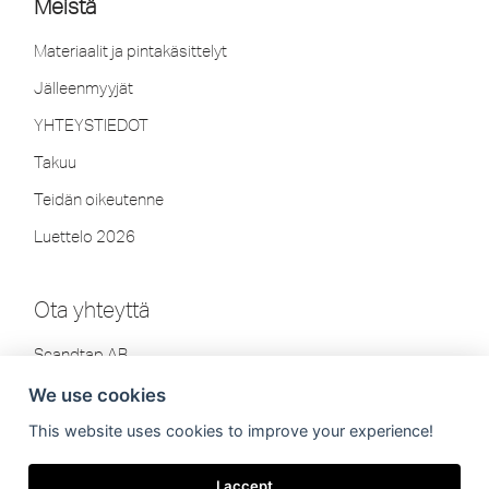
Meistä
Materiaalit ja pintakäsittelyt
Jälleenmyyjät
YHTEYSTIEDOT
Takuu
Teidän oikeutenne
Luettelo 2026
Ota yhteyttä
Scandtap AB
Olofsdalsvägen 21
We use cookies
302 41 Halmstad, Ruotsi
This website uses cookies to improve your experience!
Puh: +46 35-260 75 80
info[at]scandtap.com
I accept