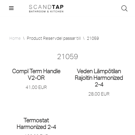
Skip
to
content
Home
\
Product Reservdel passar till
\
21059
21059
Compl Term Handle
Veden Lämpötilan
V2-OR
Rajoitin Harmonized
2-4
41,00
EUR
28,00
EUR
Termostat
Harmonized 2-4