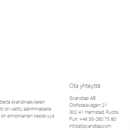
Ota yhteyttä
Scandtap AB
tteita skandinaaviseen
Olofsdalsvägen 21
it on valittu äärimmäisellä
302 41 Halmstad, Ruotsi
lla on erinomainen kestävyys
Puh: +46 35-260 75 80
info[at]scandtap.com