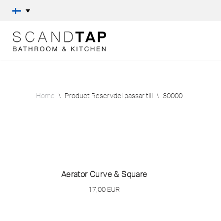
Skip
to
content
Home
\
Product Reservdel passar till
\
30000
Aerator Curve & Square
17,00
EUR