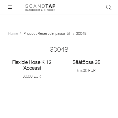
Skip
to
content
Home
\
Product Reservdel passar till
\
30048
30048
Flexible Hose K 12
Säätöosa 35
(Access)
55,00
EUR
60,00
EUR