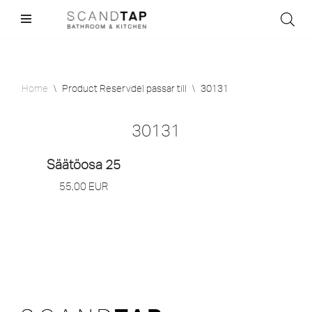
Skip
to
content
Home
\
Product Reservdel passar till
\
30131
30131
Säätöosa 25
55,00
EUR