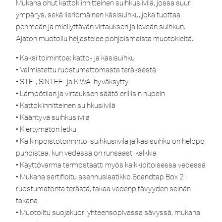
Mukana ohut kattokiinnitteinen suihkusiivilä, jossa suuri
ympärys, sekä lieriömäinen käsisuihku, joka tuottaa
pehmeän ja miellyttävän virtauksen ja leveän suihkun.
Ajaton muotoilu heijastelee pohjoismaista muotokieltä.
• Kaksi toimintoa: katto- ja käsisuihku
• Valmistettu ruostumattomasta teräksestä
• STF-, SINTEF- ja KIWA-hyväksytty
• Lämpötilan ja virtauksen säätö erillisin nupein
• Kattokiinnitteinen suihkusiivilä
• Kääntyvä suihkusiivilä
• Kiertymätön letku
• Kalkinpoistotoiminto: suihkusiivilä ja käsisuihku on helppo
puhdistaa, kun vedessä on runsaasti kalkkia
• Käyttövarma termostaatti myös kalkkipitoisessa vedessä
• Mukana sertifioitu asennuslaatikko Scandtap Box 2 i
ruostumatonta terästä, takaa vedenpitävyyden seinän
takana
• Muotoiltu suojakuori yhteensopivassa sävyssä, mukana