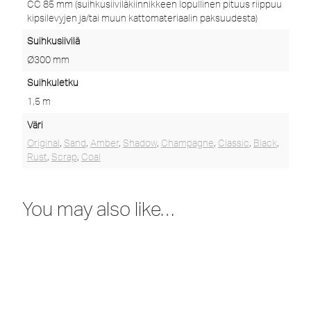
CC 85 mm (suihkusiiviläkiinnikkeen lopullinen pituus riippuu
kipsilevyjen ja/tai muun kattomateriaalin paksuudesta)
Suihkusiivilä
Ø300 mm
Suihkuletku
1,5 m
Väri
Original
,
Sand
,
Amber
,
Shadow
,
Champagne
,
Classic
,
Black
,
Rust
,
Scrap
,
Coal
You may also like…