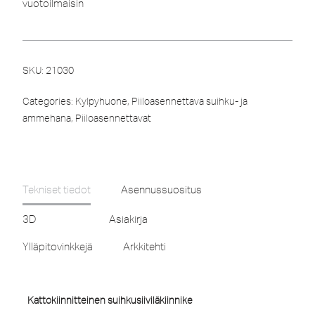
vuotoilmaisin
SKU:
21030
Categories:
Kylpyhuone
,
Piiloasennettava suihku- ja
ammehana
,
Piiloasennettavat
Tekniset tiedot
Asennussuositus
3D
Asiakirja
Ylläpitovinkkejä
Arkkitehti
Kattokiinnitteinen suihkusiiviläkiinnike