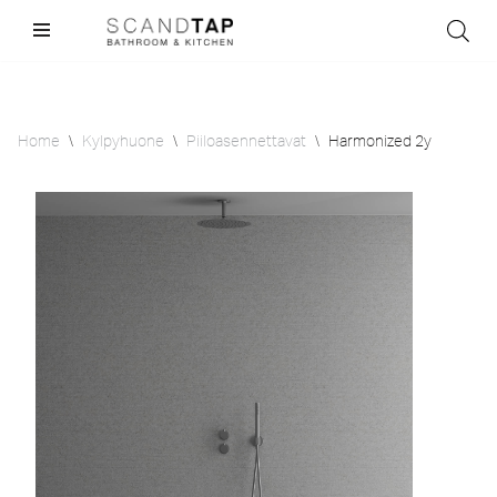
Skip
to
content
Home
\
Kylpyhuone
\
Piiloasennettavat
\
Harmonized 2y