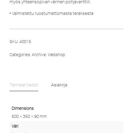
myös yhteensopivan värinen pohjaventtiili.
• Valmistettu ruostumattomasta teräksestä
SKU:
40015
Categories:
Archive
,
Webshop
Tekniset tiedot
Asiakirja
Dimensions
500 × 350 × 90 mm
Väri