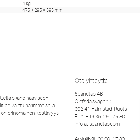
4 kg
475 × 295 × 395 mm
Ota yhteyttä
Scandtap AB
tteita skandinaaviseen
Olofsdalsvägen 21
it on valittu äärimmäisellä
302 41 Halmstad, Ruotsi
lla on erinomainen kestävyys
Puh: +46 35-260 75 80
info[at]scandtap.com
Arkipäivät:
09.00–17.30