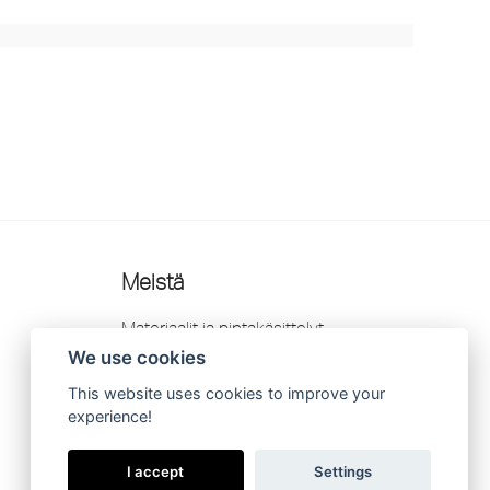
Meistä
Materiaalit ja pintakäsittelyt
We use cookies
Jälleenmyyjät
This website uses cookies to improve your
YHTEYSTIEDOT
experience!
Takuu
I accept
Settings
Teidän oikeutenne