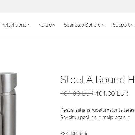
Kylpyhuone
Keittiö
Scandtap Sphere
Support
Steel A Round H
461,00
EUR
461,00
EUR
Pesuallashana ruostumatonta terästä.
Soveltuu posliinisiin malja-altaisiin
RSK: 8344565