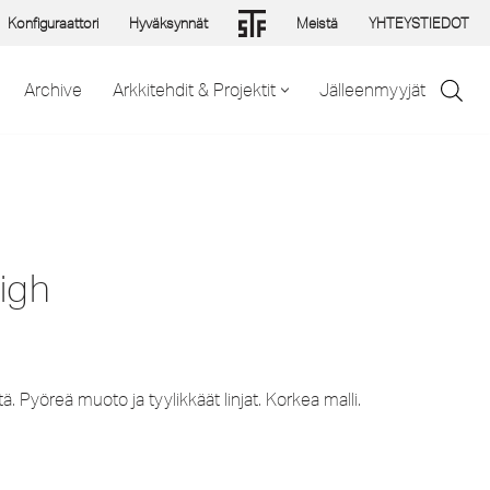
Konfiguraattori
Hyväksynnät
Meistä
YHTEYSTIEDOT
Archive
Arkkitehdit & Projektit
Jälleenmyyjät
igh
 Pyöreä muoto ja tyylikkäät linjat. Korkea malli.