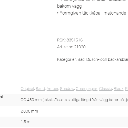
bakom vägg
• Formgiven täckkåpa i matchande n
RSK: 8351516
Artikelnr:
21020
Kategorier:
Bad
,
Dusch- och badkarsbla
Original
,
Sand
,
Amber
,
Shadow
,
Champagne
,
Classic
,
Black
,
R
at
CC 460 mm (taksilsfästets slutliga längd från vägg beror på tj
Ø300 mm
1,5 m