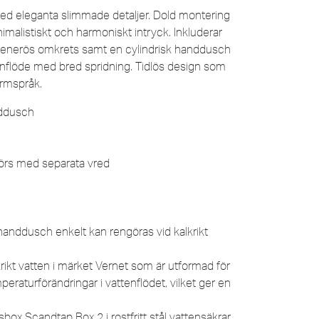
ed eleganta slimmade detaljer. Dold montering
alistiskt och harmoniskt intryck. Inkluderar
generös omkrets samt en cylindrisk handdusch
enflöde med bred spridning. Tidlös design som
ormspråk.
nddusch
görs med separata vred
h handdusch enkelt kan rengöras vid kalkrikt
rikt vatten i märket Vernet som är utformad för
eraturförändringar i vattenflödet, vilket ger en
nsbox Scandtap Box 2 i rostfritt stål vattensäkrar