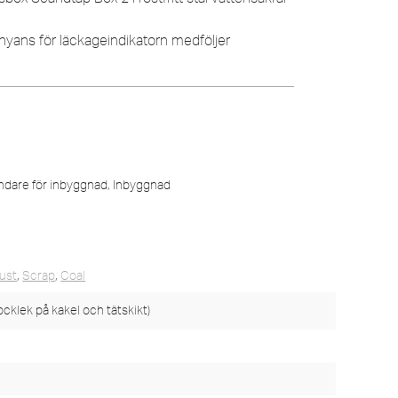
yans för läckageindikatorn medföljer
ndare för inbyggnad
,
Inbyggnad
ust
,
Scrap
,
Coal
ocklek på kakel och tätskikt)