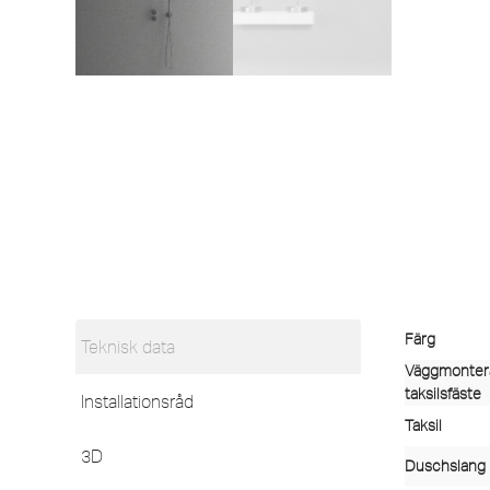
Färg
Teknisk data
Väggmonter
taksilsfäste
Installationsråd
Taksil
3D
Duschslang