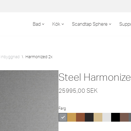
Bad
Kök
Scandtap Sphere
Suppo
 inbyggnad
\
Harmonized 2x
Steel Harmonize
25995,00
SEK
Färg