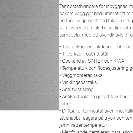
Termostatblandare för inbyggnad m
bakom vägg ger badrummet ett minim
en tunn väggmonterad taksil med 
som avger ett mjukt behagligt vatt
samspelar med ett skandinaviskt f
• Två funktioner: Takdusch och ha
• Tillverkad i rostfritt stål
• Godkänd av SINTEF och KIWA
• Temperatur- och flödesjustering 
• Väggmonterad taksil
• Vinklingsbar taksil
• Anti-twist slang
• Antikalkfunktion gör att taksil oc
vatten
• Driftsäker termostat även mot kalk
att snabbt reagera på tryck och temp
jämn vattentemperatur
• Medföljande certifierad installatio