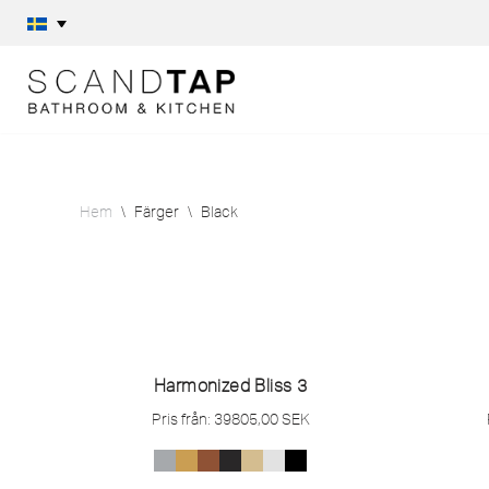
Hoppa
till
innehåll
Hem
\
Färger
\
Black
Harmonized Bliss 3
Pris från:
39805,00
SEK