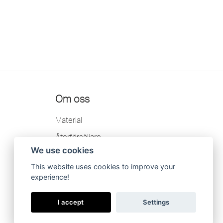
Om oss
Material
Återförsäljare
We use cookies
Kontakt
This website uses cookies to improve your
Garanti
experience!
Integritetspolicy
I accept
Settings
Katalog 2026
Allmänna villkor