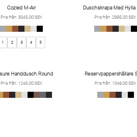
Cozied M-Air
Duschskrapa Med Hylla 
Pris från:
3045,00
SEK
Pris från:
2995,00
SEK
1
2
3
4
5
asure Handdusch Round
Reservpappershållare S
Pris från:
1245,00
SEK
Pris från:
1049,00
SEK