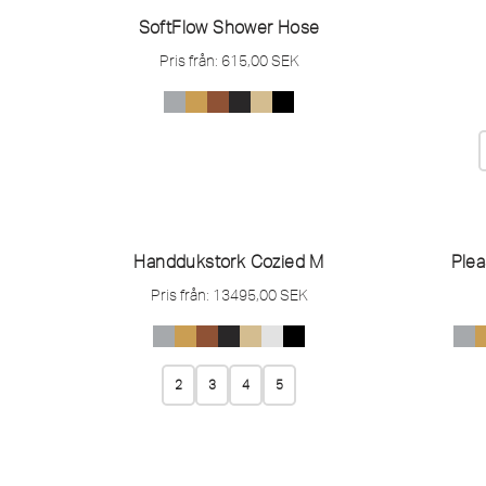
SoftFlow Shower Hose
Pris från:
615,00
SEK
Handdukstork Cozied M
Ple
Pris från:
13495,00
SEK
2
3
4
5