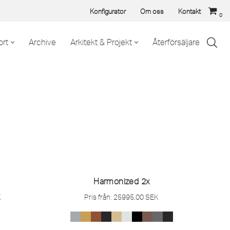
Konfigurator
Om oss
Kontakt
0
rt
Archive
Arkitekt & Projekt
Återförsäljare
Harmonized 2x
K
Pris från:
25995,00
SEK