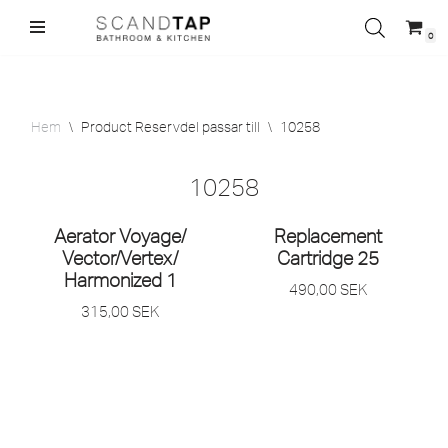
0
Hoppa
till
innehåll
Hem
\
Product Reservdel passar till
\
10258
10258
Aerator Voyage/
Replacement
Vector/
Vertex/
Cartridge 25
Harmonized 1
490,00
SEK
315,00
SEK